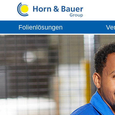
Folienlösungen
Ve
Fahrzeugschutzsysteme
Aftermarke
Flexible Verpackungen
OEM Autom
Technische Folien
Industriefolien