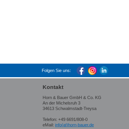
Folgen Sie uns:
Kontakt
Horn & Bauer GmbH & Co. KG
An der Michelsruh 3
34613 Schwalmstadt-Treysa
Telefon: +49 6691/808-0
eMail:
info(at)horn-bauer.de