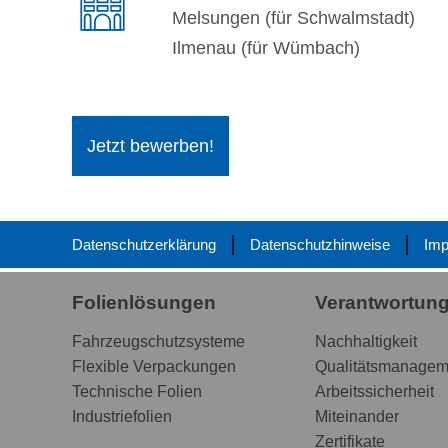
Melsungen (für Schwalmstadt)
Ilmenau (für Wümbach)
Jetzt bewerben!
Datenschutzerklärung
Datenschutzhinweise
Im
Folienlösungen
Verantwortun
Fahrzeugschutzsysteme
Nachhaltigkeit
Flexible Verpackungen
Qualitätsmanagem
Technische Folien
Arbeitssicherheit
Industriefolien
Miteinander
Zertifikate