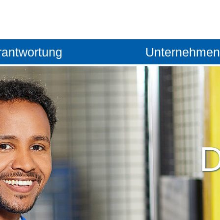
rantwortung
Unternehmen
t
Nachhaltigkeit
Standorte
otive
Qualitätsmanagement
Vision
Arbeitssicherheit
Leitsätze
D
Miteinander
Management
Zertifikate
Verpackungen