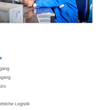
e
gang
sgang
üro
ebliche Logistik