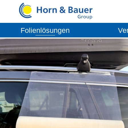
Folienlösungen
Ve
Fahrzeugschutzsysteme
Aftermarke
Flexible Verpackungen
OEM Autom
Technische Folien
Industriefolien