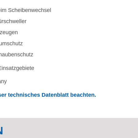
beim Scheibenwechsel
ürschweller
rzeugen
aumschutz
rhaubenschutz
insatzgebiete
any
er technisches Datenblatt beachten.
N