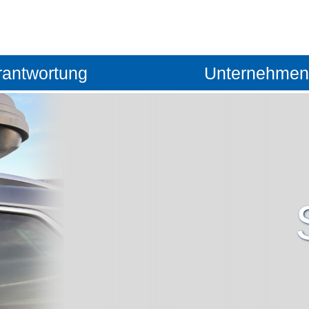
rantwortung
Unternehmen
t
Nachhaltigkeit
Standorte
otive
Qualitätsmanagement
Vision
Arbeitssicherheit
Leitsätze
Miteinander
Management
Zertifikate
Verpackungen