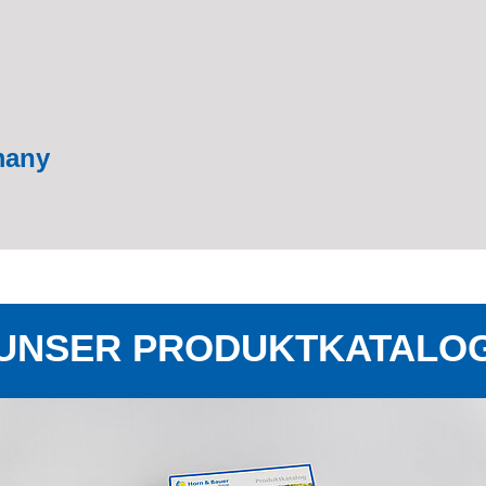
many
UNSER PRODUKTKATALO